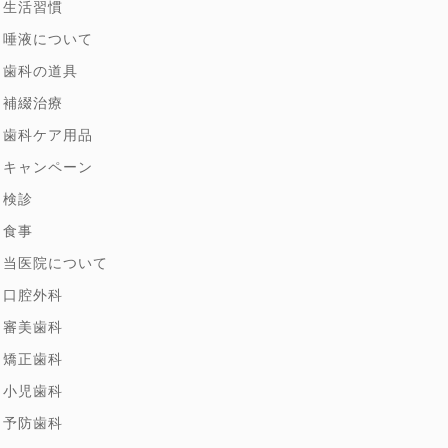
生活習慣
唾液について
歯科の道具
補綴治療
歯科ケア用品
キャンペーン
検診
食事
当医院について
口腔外科
審美歯科
矯正歯科
小児歯科
予防歯科