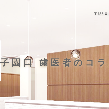
〒663-
子園口 歯医者のコ