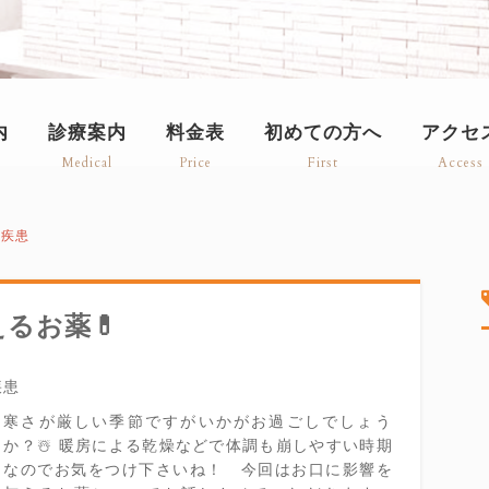
内
診療案内
料金表
初めての方へ
アクセ
Medical
Price
First
Access
身疾患
るお薬💊
疾患
寒さが厳しい季節ですがいかがお過ごしでしょう
か？☃️ 暖房による乾燥などで体調も崩しやすい時期
なのでお気をつけ下さいね！ 今回はお口に影響を