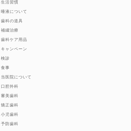
生活習慣
唾液について
歯科の道具
補綴治療
歯科ケア用品
キャンペーン
検診
食事
当医院について
口腔外科
審美歯科
矯正歯科
小児歯科
予防歯科