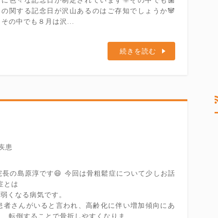
に色々な記念日が制定されています🌞その中でも歯
の関する記念日が沢山あるのはご存知でしょうか🐼
その中でも８月は沢...
続きを読む
疾患
長の島原淳です😄 今回は骨粗鬆症について少しお話
症とは
が弱くなる病気です。
患者さんがいると言われ、高齢化に伴い増加傾向にあ
…転倒することで骨折しやすくなりま...