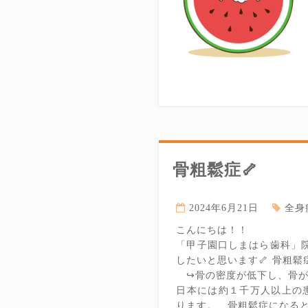
骨粗鬆症🦴
2024年6月21日
全身
こんにちは！！
「甲子園口しまはら歯科」院
したいと思います🦴 骨粗鬆
↪︎骨の密度が低下し、骨
日本には約１千万人以上の
ります。 骨粗鬆症になると