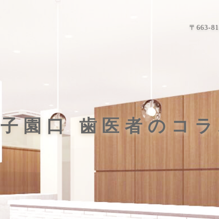
〒663-
子園口 歯医者のコ